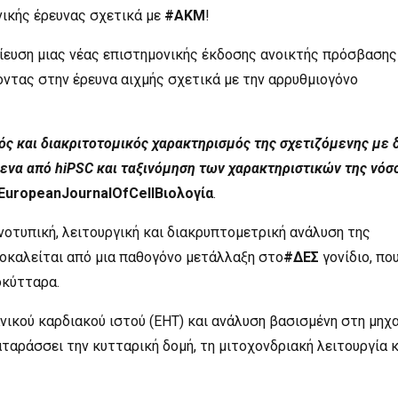
ικής έρευνας σχετικά με
#ΑΚΜ
!
ίευση μιας νέας επιστημονικής έκδοσης ανοικτής πρόσβασης
οντας στην έρευνα αιχμής σχετικά με την αρρυθμιογόνο
 και διακριτοτομικός χαρακτηρισμός της σχετιζόμενης με 
να από hiPSC και ταξινόμηση των χαρακτηριστικών της νόσ
EuropeanJournalOfCellΒιολογία
.
οτυπική, λειτουργική και διακρυπτομετρική ανάλυση της
οκαλείται από μια παθογόνο μετάλλαξη στο
#ΔΕΣ
γονίδιο, πο
οκύτταρα.
νικού καρδιακού ιστού (EHT) και ανάλυση βασισμένη στη μηχ
ταράσσει την κυτταρική δομή, τη μιτοχονδριακή λειτουργία κ