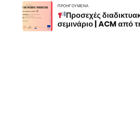
ΠΡΟΗΓΟΎΜΕΝΑ
Προσεχές διαδικτυα
σεμινάριο | ACM από τ
σκοπιά των ασθενών