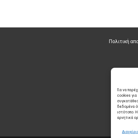
Πολιτική απ
Για να παρέ
cookies γι
συγκατάθεσ
δεδομένα ό
ιστότοπο. 
αρνητικά ορ
Διαχείρι