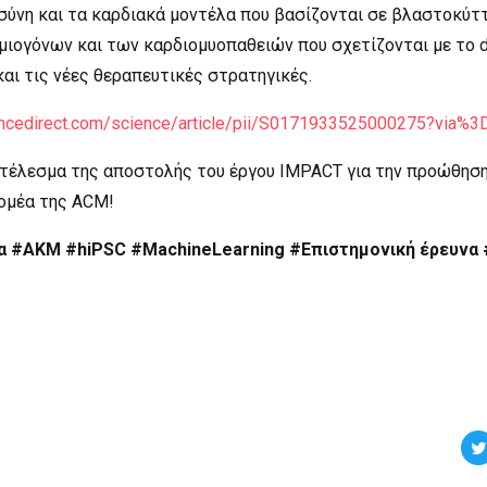
σύνη και τα καρδιακά μοντέλα που βασίζονται σε βλαστοκύτ
ιογόνων και των καρδιομυοπαθειών που σχετίζονται με το d
αι τις νέες θεραπευτικές στρατηγικές.
encedirect.com/science/article/pii/S0171933525000275?via%3
οτέλεσμα της αποστολής του έργου IMPACT για την προώθηση
τομέα της ACM!
α
#ΑΚΜ
#hiPSC
#MachineLearning
#Επιστημονική έρευνα