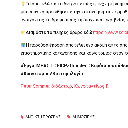
Τα αποτελέσματα δείχνουν πώς η τεχνητή νοημο
μπορούν να προωθήσουν την κατανόηση των αρρυθμ
ανοίγοντας το δρόμο προς τη διάγνωση ακριβείας κ
Διαβάστε το πλήρες άρθρο εδώ:
https://www.sci
Η παρούσα έκδοση αποτελεί ένα ακόμη απτό απ
επιστημονικής κατανόησης και καινοτομίας στον 
#Έργο IMPACT
#EICPathfinder
#Καρδιομυοπάθει
#Καινοτομία
#Κυτταρολογία
Peter Sommer, διδάκτωρ
,
Κωνσταντίνος Γ.
ΑΝΟΙΚΤΉ ΠΡΌΣΒΑΣΗ
ΔΗΜΟΣΊΕΥΣΗ