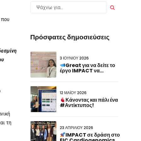
 που
Πρόσφατες δημοσιεύσεις
δεσμίνη
3 ΙΟΥΝΊΟΥ 2026
ου
Great για να δείτε το
έργο IMPACT να
εκπροσωπείται στο
#FCVB2026!
υ
12 ΜΑΪ́ΟΥ 2026
Κάνοντας και πάλι ένα
#Αντίκτυπος!
ανική
αι τη
23 ΑΠΡΙΛΊΟΥ 2026
IMPACT σε δράση στο
EIC Cardiogenomics