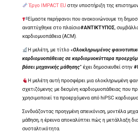
Έργο IMPACT EU
στην υποστήριξη της επιστημον
Είμαστε περήφανοι που ανακοινώνουμε τη δημοσ
αναπτύχθηκε στο πλαίσιο
#ΑΝΤΙΚΤΥΠΟΣ
, συμβάλλ
καρδιομυοπάθεια (ACM).
Η μελέτη, με τίτλο «
Ολοκληρωμένος φαινοτυπικός
καρδιομυοπάθειας σε καρδιομυοκύτταρα προερχόμε
βάσει μηχανικής μάθησης
” έχει δημοσιευθεί στην
#
Η μελέτη αυτή προσφέρει μια ολοκληρωμένη φαιν
σχετιζόμενης με δεσμίνη καρδιομυοπάθειας που πρ
χρησιμοποιεί τα προερχόμενα από hiPSC καρδιομυ
Συνδυάζοντας προηγμένη απεικόνιση, μοντέλα μηχα
μάθηση, η έρευνα αποκαλύπτει πώς η μετάλλαξη δια
συσταλτικότητα.