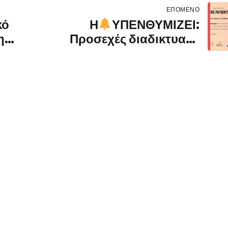
ΕΠΌΜΕΝΟ
κό
Η
ΥΠΕΝΘΥΜΙΖΕΙ:
η
Προσεχές διαδικτυακό
σεμινάριο «ACM από τη
σκοπιά των ασθενών»