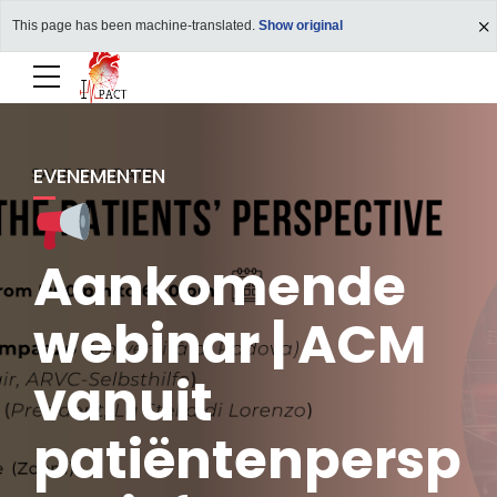
This page has been machine-translated.
Show original
EVENEMENTEN
Aankomende
webinar | ACM
vanuit
patiëntenpersp