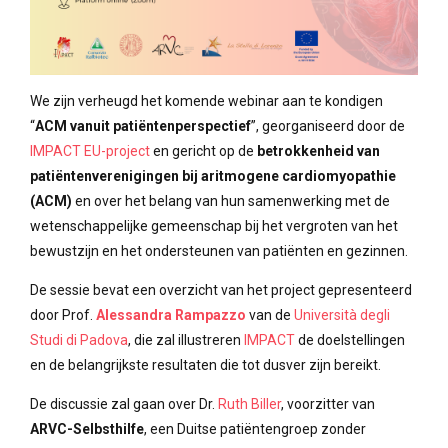
We zijn verheugd het komende webinar aan te kondigen
“
ACM vanuit patiëntenperspectief
”, georganiseerd door de
IMPACT EU-project
en gericht op de
betrokkenheid van
patiëntenverenigingen bij aritmogene cardiomyopathie
(ACM)
en over het belang van hun samenwerking met de
wetenschappelijke gemeenschap bij het vergroten van het
bewustzijn en het ondersteunen van patiënten en gezinnen.
De sessie bevat een overzicht van het project gepresenteerd
door Prof.
Alessandra Rampazzo
van de
Università degli
Studi di Padova
, die zal illustreren
IMPACT
de doelstellingen
en de belangrijkste resultaten die tot dusver zijn bereikt.
De discussie zal gaan over Dr.
Ruth Biller
, voorzitter van
ARVC-Selbsthilfe
, een Duitse patiëntengroep zonder