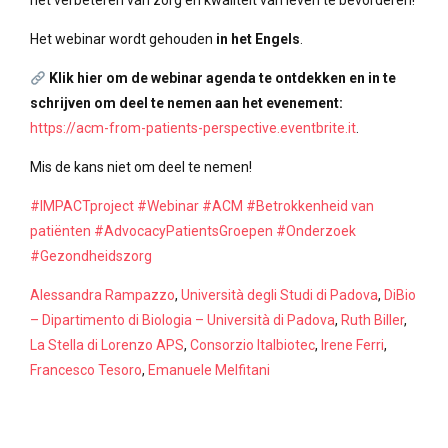
het verbeteren van zorg en kwaliteit van leven te bevorderen!
Het webinar wordt gehouden
in het Engels
.
Klik hier om de webinar agenda te ontdekken en in te
schrijven om deel te nemen aan het evenement:
https://acm-from-patients-perspective.eventbrite.it
.
Mis de kans niet om deel te nemen!
#
IMPACTproject
#
Webinar
#
ACM
#
Betrokkenheid van
patiënten
#
AdvocacyPatientsGroepen
#
Onderzoek
#
Gezondheidszorg
Alessandra Rampazzo
,
Università degli Studi di Padova
,
DiBio
– Dipartimento di Biologia – Università di Padova
,
Ruth Biller
,
La Stella di Lorenzo APS
,
Consorzio Italbiotec
,
Irene Ferri
,
Francesco Tesoro
,
Emanuele Melfitani