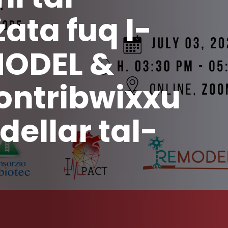
ata fuq l-
EMODEL &
ontribwixxu
ellar tal-