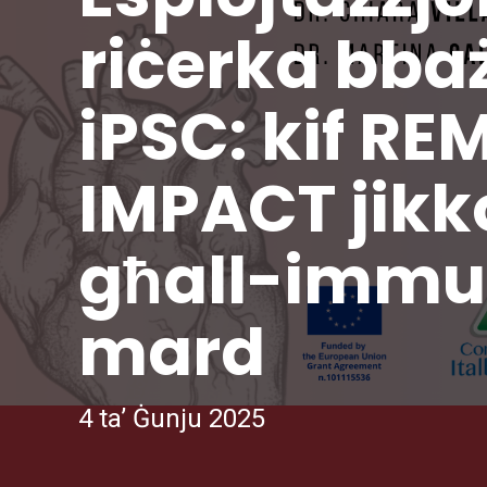
riċerka bbaż
iPSC: kif R
IMPACT jikk
għall-immud
mard
4 ta’ Ġunju 2025