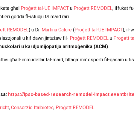
kata għal
Proġett tal-UE IMPACT
u
Proġett REMODEL
, iffukat f
tieri ġodda fl-istudju ta’ mard rari.
ġett REMODEL
) u Dr.
Martina Calore
(
Proġett tal-UE IMPACT
), il-
slazzjonali u kif dawn jintużaw fil-
Proġett REMODEL
u
Proġett t
uskolari u kardjomijopatija aritmoġenika (ACM)
.
ivi għall-immudellar tal-mard, tiltaqa’ ma’ esperti fil-qasam u tis
ssa:
https://ipsc-based-research-remodel-impact.eventbrite
richt
,
Consorzio Italbiotec
,
Proġett REMODEL