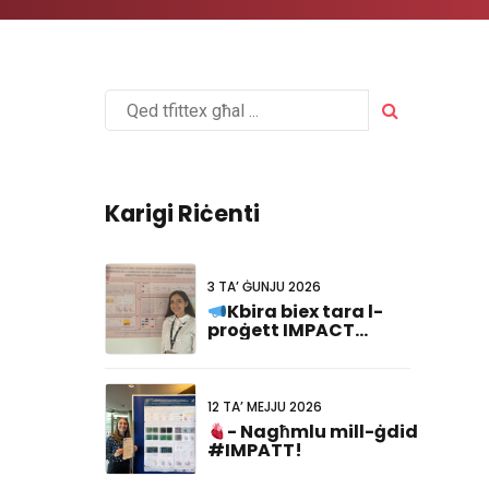
Karigi Riċenti
3 TA’ ĠUNJU 2026
Kbira biex tara l-
proġett IMPACT
rappreżentat fil-
#FCVB2026!
12 TA’ MEJJU 2026
- Nagħmlu mill-ġdid
#IMPATT!