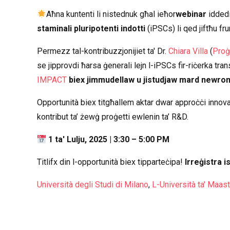
Aħna kuntenti li nistednuk għal ieħor
webinar
iddedi
staminali pluripotenti indotti
(iPSCs) li qed jiftħu frun
Permezz tal-kontribuzzjonijiet ta' Dr.
Chiara Villa
(
Pro
se jipprovdi ħarsa ġenerali lejn l-iPSCs fir-riċerka tran
IMPACT
biex jimmudellaw u jistudjaw mard newrom
Opportunità biex titgħallem aktar dwar approċċi innovatt
kontribut ta’ żewġ proġetti ewlenin ta’ R&D.
1 ta' Lulju, 2025 | 3:30 – 5:00 PM
Titlifx din l-opportunità biex tipparteċipa!
Irreġistra i
Università degli Studi di Milano
,
L-Università ta' Maast