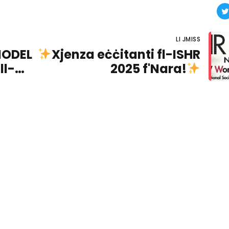
LI JMISS
EMODEL
Xjenza eċċitanti fl-ISHR
ll-
2025 f'Nara!