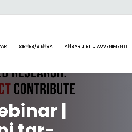
AR
SIEĦEB/SIEĦBA
AĦBARIJIET U AVVENIMENTI
webinar |
ni tar-