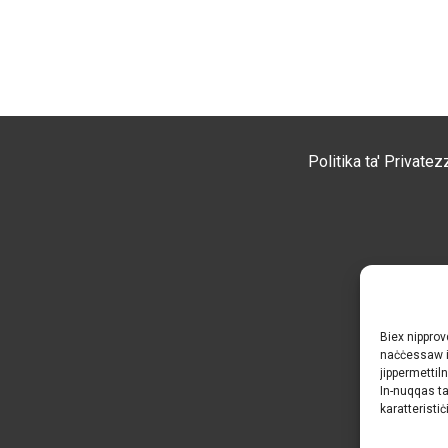
Politika ta' Privatez
Biex nipprov
naċċessaw in
jippermettil
In-nuqqas ta’
karatteristiċ