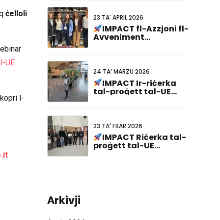
uq
ċelloli
23 TA' APRIL 2026
IMPACT fl-Azzjoni fl-
Avveniment
Kardjoġenomiku tal-
webinar
EIC
al-UE
24 TA’ MARZU 2026
IMPACT Ir-riċerka
tal-proġett tal-UE
kopri l-
rebħet il-Premju tal-
Aqwa Preżentazzjoni
tal-Poster fit-23
Laqgħa Konġunta
23 TA' FRAR 2026
Netherlandiża-
IMPACT Riċerka tal-
Ġermaniża!
proġett tal-UE
rikonoxxuta fil-
.it
Laqgħa tad-Dottorat
ABCD-SIBBM 2026!
Arkivji