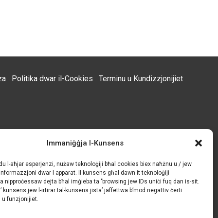
za
Politika dwar il-Cookies
Terminu u Kundizzjonijiet
Immaniġġja l-Kunsens
du l-aħjar esperjenzi, nużaw teknoloġiji bħal cookies biex naħżnu u / jew
formazzjoni dwar l-apparat. Il-kunsens għal dawn it-teknoloġiji
na nipproċessaw dejta bħal imġieba ta 'browsing jew IDs uniċi fuq dan is-sit.
 kunsens jew l-irtirar tal-kunsens jista’ jaffettwa b’mod negattiv ċerti
i u funzjonijiet.