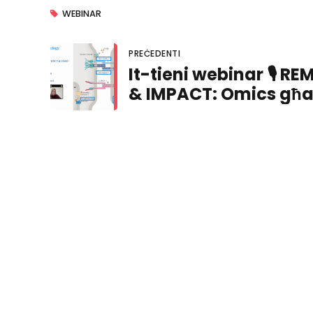
WEBINAR
PREĊEDENTI
It-tieni webinar 🎙 R
& IMPACT: Omics għa
mediċina ta' għada