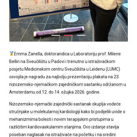
Emma Zanella, doktorandica u Laboratoriju prof. Milene
Bellin na Sveučilištu u Padovi i trenutno u istraživačkom
posjetu Medicinskom centru Sveučilišta u Leidenu (LUMC)
osvojila je nagradu za najbolju prezentaciju plakata na 23.
nizozemsko-njemačkom zajedničkom sastanku održanom u
Amsterdamu od 12. do 14. ožujka 2026. godine.
Nizozemsko-njemački zajednički sastanak okuplja vodeće
stručnjake u molekularnoj kardiologiji kako bi podijelili uvide o
mehanizmima bolesti i novim terapijskim pristupima u
različitim kardiovaskularnim stanjima. Ovo izdanje stavlja
poseban naglasak na istraživače na početku i na sredini