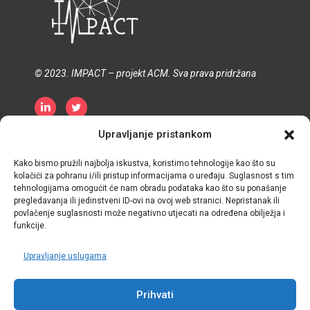
© 2023. IMPACT – projekt ACM. Sva prava pridržana
Upravljanje pristankom
Pravila o zaštiti privatnosti
Pravila o kolačićima
Uvjeti i odredbe
Kako bismo pružili najbolja iskustva, koristimo tehnologije kao što su
kolačići za pohranu i/ili pristup informacijama o uređaju. Suglasnost s tim
tehnologijama omogućit će nam obradu podataka kao što su ponašanje
pregledavanja ili jedinstveni ID-ovi na ovoj web stranici. Nepristanak ili
povlačenje suglasnosti može negativno utjecati na određena obilježja i
funkcije.
Upravljanje uslugama
Prihvati