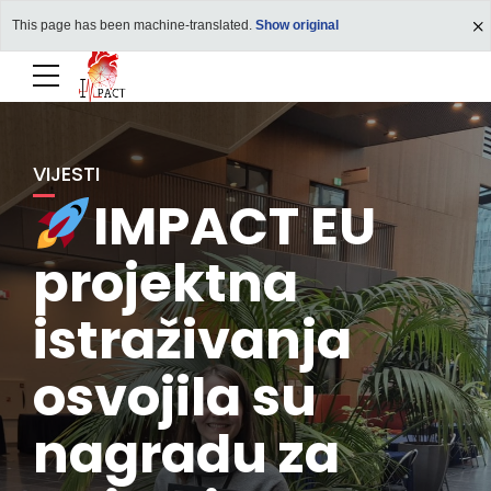
This page has been machine-translated.
Show original
VIJESTI
IMPACT EU
projektna
istraživanja
osvojila su
nagradu za