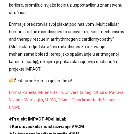
karijere, promičući svježe ideje uz uspostavljenu znanstvenu
stručnost.
Emma je predstavila svoj plakat pod nazivom „Multicellular
human cardiac microtissues to uncover disease mechanisms
and therapy rescue in arrhythmogenic cardiomyopathy”
(Multikularni ljudski srčani mikrotisues za otkrivanje
mehanizama bolesti i terapijsko spašavanje u aritmogenoj
kardiomiopatiji), u kojem je prikazala najnovija dostignuća
projekta IMPACT.
Čestitamo Emmi i cijelom timu!
Emma Zanella
,
Millena Bellin
,
Università degli Studi di Padova
,
Viviana Meraviglia
,
LUMC
,
DiBio – Dipartimento di Biologia –
UNIPD
#Projekt IMPACT
#BellinLab
#Kardiovaskularnoistraživanje
#ACM
#Aritmogenakardiomiopatija
#VUS