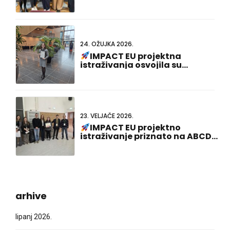
24. OŽUJKA 2026.
IMPACT EU projektna
istraživanja osvojila su
nagradu za najbolju
prezentaciju plakata na 23.
nizozemsko-njemačkom
zajedničkom sastanku!
23. VELJAČE 2026.
IMPACT EU projektno
istraživanje priznato na ABCD-
SIBBM PhD Meeting 2026!
arhive
lipanj 2026.