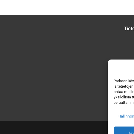
Tiet
Parhaan käy
laitetietoje
antaa meille
yksilöllisiä
peruuttamine
Hallinnoi
H