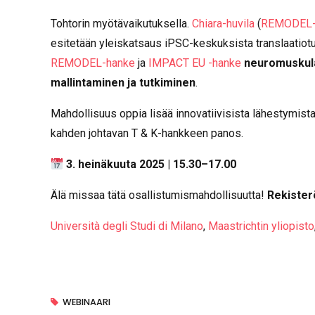
Tohtorin myötävaikutuksella.
Chiara-huvila
(
REMODEL-
esitetään yleiskatsaus iPSC-keskuksista translaatiotu
REMODEL-hanke
ja
IMPACT EU -hanke
neuromuskulaa
mallintaminen ja tutkiminen
.
Mahdollisuus oppia lisää innovatiivisista lähestymistav
kahden johtavan T & K-hankkeen panos.
3. heinäkuuta 2025 | 15.30–17.00
Älä missaa tätä osallistumismahdollisuutta!
Rekister
Università degli Studi di Milano
,
Maastrichtin yliopisto
WEBINAARI