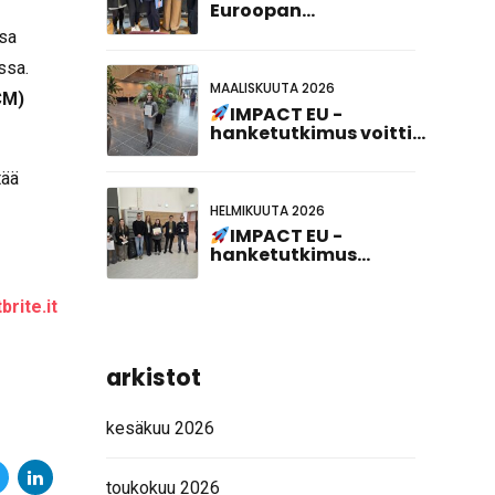
Euroopan
innovaationeuvoston
ssa
kardiogenomiikkatapahtum
ssa.
MAALISKUUTA 2026
CM)
IMPACT EU -
hanketutkimus voitti
parhaan julisteen
esittelypalkinnon 23.
tää
hollantilais-
saksalaisessa
HELMIKUUTA 2026
yhteiskokouksessa!
IMPACT EU -
hanketutkimus
palkittiin ABCD-SIBBM
PhD Meeting 2026 -
rite.it
tapahtumassa!
arkistot
kesäkuu 2026
toukokuu 2026