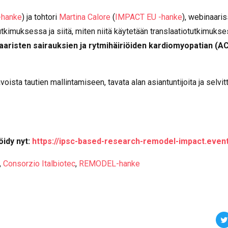
hanke
) ja tohtori
Martina Calore
(
IMPACT EU -hanke
), webinaari
tkimuksessa ja siitä, miten niitä käytetään translaatiotutkimukse
risten sairauksien ja rytmihäiriöiden kardiomyopatian (A
oista tautien mallintamiseen, tavata alan asiantuntijoita ja selvit
öidy nyt:
https://ipsc-based-research-remodel-impact.eventb
,
Consorzio Italbiotec
,
REMODEL-hanke