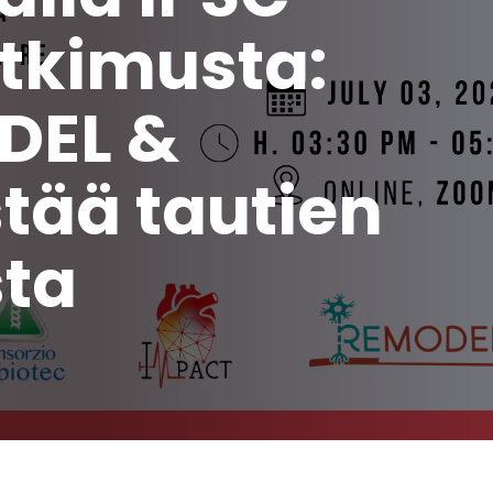
utkimusta:
DEL &
tää tautien
sta