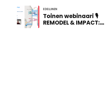
EDELLINEN
Toinen webinaari 🎙
REMODEL & IMPACT:
Omiikka huomisen
lääkkeille