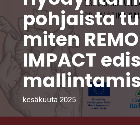
pohjaista t
miten REMO
IMPACT edis
mallintami
kesäkuuta 2025