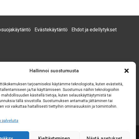
osuojakäytäntö
Evästekäytäntö
Ehdot ja edellytykset
Hallinnoi suostumusta
ttökokemuksen tarjoamiseksi käytämme teknologioita, kuten evästeitä,
n tallentamiseen ja/tai käyttämiseen. Suostumus näihin teknologioihin
 mahdollisuuden käsitellä tietoja, kuten selauskäyttäytymistä tai
 tunnuksia tällä sivustolla. Suostumuksen antamatta jättäminen tai
n voi vaikuttaa haitallisesti tiettyihin ominaisuuksiin ja toimintoihin.
n palveluita
Lainat:
Datasymposium
yväksy
Kieltäytyminen
Näytä asetukset