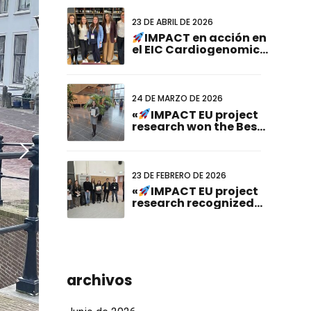
23 DE ABRIL DE 2026
IMPACT en acción en
el EIC Cardiogenomics
Event
24 DE MARZO DE 2026
«
IMPACT EU project
research won the Best
Poster Presentation
Award at the 23rd
Dutch-German Joint
Meeting!» (en inglés).
23 DE FEBRERO DE 2026
«
IMPACT EU project
research recognized
at ABCD-SIBBM PhD
Meeting 2026!» (en
inglés).
archivos