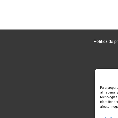
Política de p
Para propor
almacenar y 
tecnologías
identificado
afectar nega