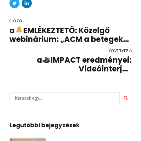
ELŐZŐ
a
EMLÉKEZTETŐ: Közelgő
webinárium: „ACM a betegek
szemszögéből”
KÖVETKEZŐ
a
IMPACT eredményei:
Videóinterjúk
projektpartnereinktől!
Legutóbbi bejegyzések