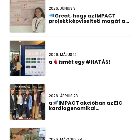
2026. JÚNIUS 3.
Great, hogy az IMPACT
projekt képviselteti magát a
#Az FCVB2026-ot!
2026. MÁJUS 12.
a
ismét egy #HATÁS!
2026. ÁPRILIS 23.
a
IMPACT akcióban az EIC
kardiogenomikai
rendezvényén
2026. MÁRCIUS 24.