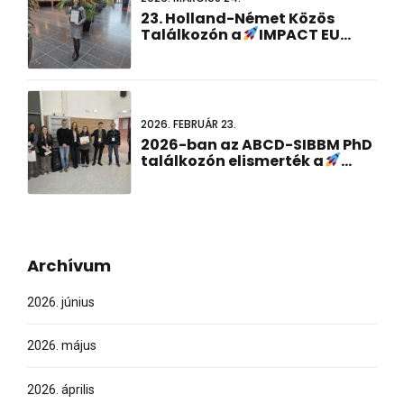
23. Holland-Német Közös
Találkozón a
IMPACT EU
projekt kutatás nyerte el a
Legjobb Poszter Prezentáció
Díjat!
2026. FEBRUÁR 23.
2026-ban az ABCD-SIBBM PhD
találkozón elismerték a
IMPACT EU projektkutatást!
Archívum
2026. június
2026. május
2026. április