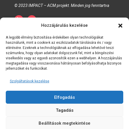
© 2023 IMPACT – ACM projekt. Minden jog fenntartva
Hozzájárulás kezelése
Adatkezelési tájékoztató
Sütikre vonatkozó szabályzat
A legjobb élmény biztosítása érdekében olyan technológiákat
Időtartam és feltételek
használunk, mint a cookie-k az eszközadatok tárolására és / vagy
elérésére. Ezeknek a technológiáknak az elfogadása lehetővé teszi
számunkra, hogy olyan adatokat dolgozzunk fel, mint a böngészési
viselkedés vagy az egyedi azonosítók ezen a webhelyen. A hozzájárulás
megtagadása vagy visszavonása hátrányosan befolyásolhatja bizonyos
jellemzőket és funkciókat.
Szolgáltatások kezelése
Elfogadás
Tagadás
Beállítások megtekintése
Kreditek:
Adatszimpózium