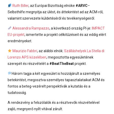
Ruth Biller
, az Európai Bizottság elnöke
#ARVC
–
Selbsthilfe megnyitja az ülést, és áttekintést ad az ACM-ről,
valamint szervezete küldetéséről és tevékenységeiről.
Alessandra Rampazzo
, a következő ország PI-je:
IMPACT
EU-projekt
, ismertette a projekt célkitűzéseit és az eddig elért
eredményeket.
Maurizio Fabbri
, az alábbi elnök:
Szálláshelyek La Stella di
Lorenzo APS közelében
, megosztotta egyesületének
szerepét és részvételét a
#BeatTheBeat
projekt.
Három tagja a két egyesület is hozzájárult a személyes
betekintést, megosztva személyes tapasztalataikat ACM és
fontos a beteg-vezérelt perspektívák a kutatás és a
tudatosság.
A rendezvény a felszólalók és a résztvevők részvételével
zajló, megnyerő nyílt vitával zárult.