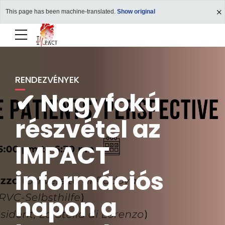
This page has been machine-translated.
Show original
RENDEZVÉNYEK
✔ Nagyfokú
részvétel az
IMPACT
információs
napon a